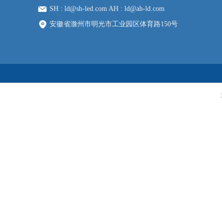
SH : ld@sh-led.com AH : ld@ah-ld.com
安徽省滁州市明光市工业园区体育路150号