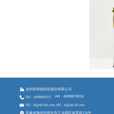
龙利得智能科技股份有限公司
AH：4008878016
SH：4008009335
SH : ld@sh-led.com AH : ld@ah-ld.com
安徽省滁州市明光市工业园区体育路150号