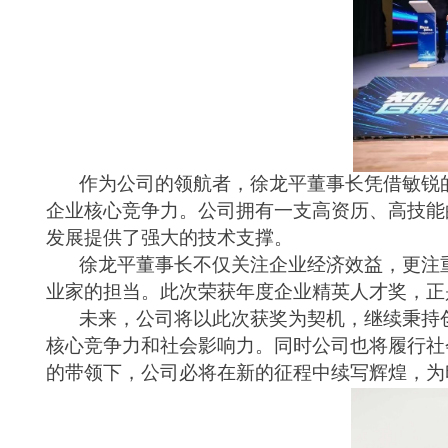
作为公司的领航者，徐龙平董事长凭借敏锐
企业核心竞争力。公司拥有一支高资历、高技能
发展提供了强大的技术支撑。
徐龙平董事长不仅关注企业经济效益，更注
业家的担当。此次荣获年度企业精英人才奖，正
未来，公司将以此次获奖为契机，继续秉持
核心竞争力和社会影响力。同时公司也将履行社
的带领下，公司必将在新的征程中续写辉煌，为